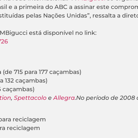
sil e a primeira do ABC a assinar este comprom
stituídas pelas Nações Unidas”, ressalta a diret
Bigucci está disponível no link:
726
a (de 715 para 177 caçambas)
ra 132 caçambas)
45 caçambas)
tion
,
Spettacolo
e
Allegra
.No período de 2008 
 para reciclagem
ara reciclagem