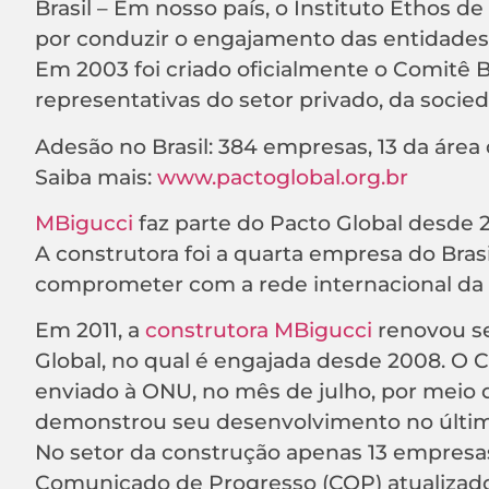
Brasil – Em nosso país, o Instituto Ethos d
por conduzir o engajamento das entidades b
Em 2003 foi criado oficialmente o Comitê B
representativas do setor privado, da socie
Adesão no Brasil: 384 empresas, 13 da área
Saiba mais:
www.pactoglobal.org.br
MBigucci
faz parte do Pacto Global desde 
A construtora foi a quarta empresa do Brasi
comprometer com a rede internacional d
Em 2011, a
construtora
MBigucci
renovou s
Global, no qual é engajada desde 2008. O 
enviado à ONU, no mês de julho, por meio 
demonstrou seu desenvolvimento no último
No setor da construção apenas 13 empresas 
Comunicado de Progresso (COP) atualizado 