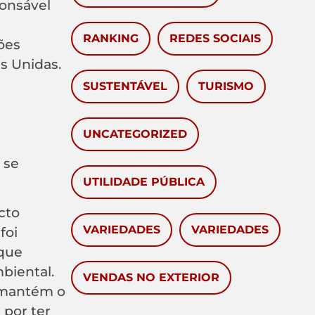
ponsável
RANKING
REDES SOCIAIS
ões
s Unidas.
SUSTENTÁVEL
TURISMO
UNCATEGORIZED
 se
UTILIDADE PÚBLICA
cto
VARIEDADES
VARIEDADES
foi
 que
biental.
VENDAS NO EXTERIOR
e mantém o
 por ter