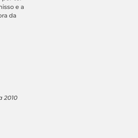
isso e a
ora da
a 2010