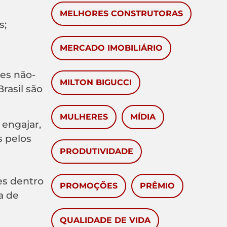
MELHORES CONSTRUTORAS
s;
MERCADO IMOBILIÁRIO
ões não-
MILTON BIGUCCI
rasil são
MULHERES
MÍDIA
 engajar,
s pelos
PRODUTIVIDADE
es dentro
PROMOÇÕES
PRÊMIO
a de
QUALIDADE DE VIDA