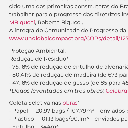
sido uma das primeiras construtoras do Bra
trabalhar para o progresso das diretrizes in
MBigucci
, Roberta Bigucci.
A íntegra do Comunicado de Progresso da M
www.unglobalcompact.org/COPs/detail/12
Proteção Ambiental:
Redução de Resíduo*
• 75,18% de redução de entulho de alvenari
• 80,41% de redução de madeira (de 673 pa
• 47,18% de redução de gesso (de 85 para 
*Dados levantados em três obras:
Celebra
Coleta Seletiva nas
obras
*
• Papel – 120,97 bags / 107,79m³ – enviados
• Plástico – 101,13 bags/90,1m³ – enviados p
• Entulho – 344m³