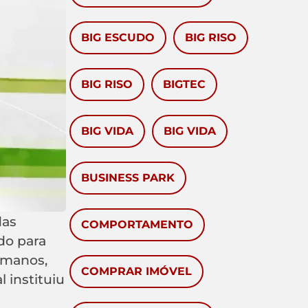
BIG ESCUDO
BIG RISO
BIG RISO
BIGTEC
BIG VIDA
BIG VIDA
BUSINESS PARK
das
COMPORTAMENTO
do para
umanos,
COMPRAR IMÓVEL
 instituiu