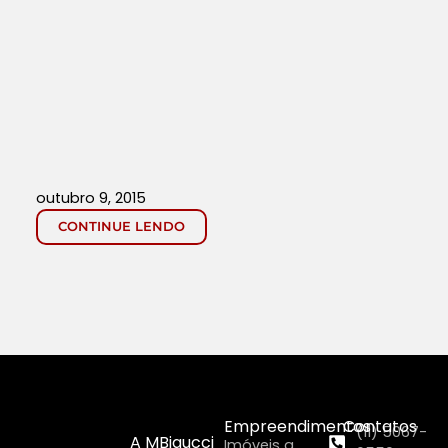
outubro 9, 2015
CONTINUE LENDO
Empreendimentos
Contatos
(11) 5067-
A MBigucci
Imóveis a