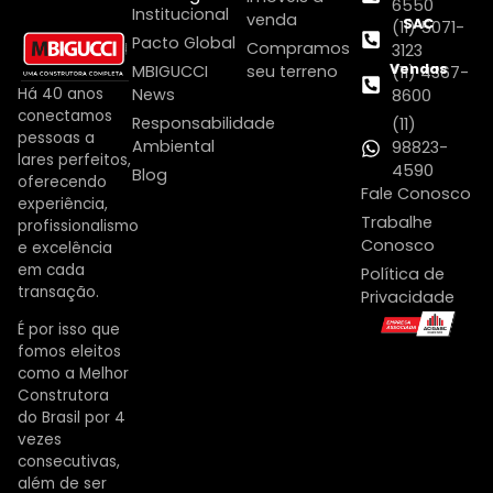
6550
Institucional
venda
SAC
(11) 5071-
Pacto Global
Compramos
3123
Vendas
MBIGUCCI
seu terreno
(11) 4367-
Há 40 anos
News
8600
conectamos
Responsabilidade
(11)
pessoas a
Ambiental
98823-
lares perfeitos,
4590
Blog
oferecendo
Fale Conosco
experiência,
Trabalhe
profissionalismo
Conosco
e excelência
em cada
Política de
transação.
Privacidade
É por isso que
fomos eleitos
como a Melhor
Construtora
do Brasil por 4
vezes
consecutivas,
além de ser