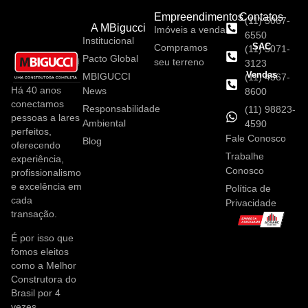
Empreendimentos
Contatos
(11) 5067-
A MBigucci
Imóveis a venda
6550
Institucional
SAC
Compramos
(11) 5071-
Pacto Global
seu terreno
3123
Vendas
MBIGUCCI
(11) 4367-
Há 40 anos
News
8600
conectamos
Responsabilidade
(11) 98823-
pessoas a lares
Ambiental
4590
perfeitos,
Fale Conosco
Blog
oferecendo
Trabalhe
experiência,
Conosco
profissionalismo
e excelência em
Política de
cada
Privacidade
transação.
É por isso que
fomos eleitos
como a Melhor
Construtora do
Brasil por 4
vezes