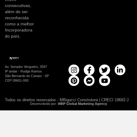
consecutivas,
além de ser
reconhecida
como a melhor
Incorporadora
do país.
Av. Senador Vergueiro, 3597
9º andar - Rudge Ramos
São Bernardo do Campo - SP
CEP 09601-000
Todos os direitos reservados - MBigucci Construtora | CRECI 19682-J
Desenvolvido por:
WBP Global Marketing Agency