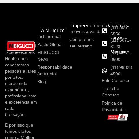
Empreendimentos
Contatos
(11) 5067-
A MBigucci
Imóveis a venda
6550
Institucional
SAC
Compramos
(11) 5071-
Pacto Global
seu terreno
3123
Vendas
MBIGUCCI
(11) 4367-
Há 40 anos
News
8600
conectamos
Responsabilidade
(11) 98823-
pessoas a lares
Ambiental
4590
perfeitos,
Fale Conosco
Blog
oferecendo
Trabalhe
experiência,
Conosco
profissionalismo
e excelência em
Política de
cada
Privacidade
transação.
É por isso que
fomos eleitos
como a Melhor