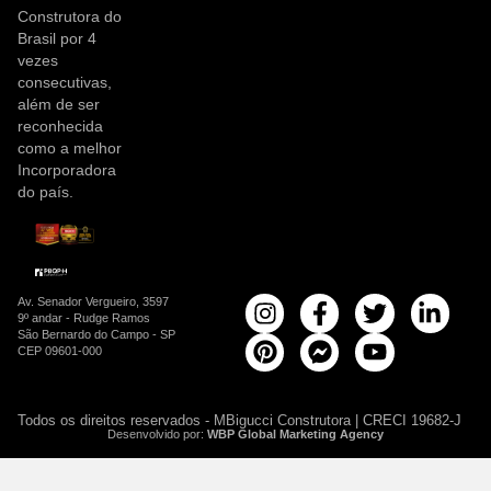
Construtora do
Brasil por 4
vezes
consecutivas,
além de ser
reconhecida
como a melhor
Incorporadora
do país.
Av. Senador Vergueiro, 3597
9º andar - Rudge Ramos
São Bernardo do Campo - SP
CEP 09601-000
Todos os direitos reservados - MBigucci Construtora | CRECI 19682-J
Desenvolvido por:
WBP Global Marketing Agency