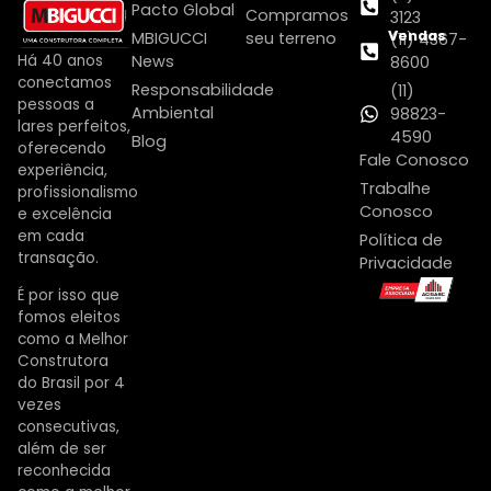
Pacto Global
Compramos
3123
Vendas
MBIGUCCI
seu terreno
(11) 4367-
Há 40 anos
News
8600
conectamos
Responsabilidade
(11)
pessoas a
Ambiental
98823-
lares perfeitos,
4590
Blog
oferecendo
Fale Conosco
experiência,
Trabalhe
profissionalismo
Conosco
e excelência
em cada
Política de
transação.
Privacidade
É por isso que
fomos eleitos
como a Melhor
Construtora
do Brasil por 4
vezes
consecutivas,
além de ser
reconhecida