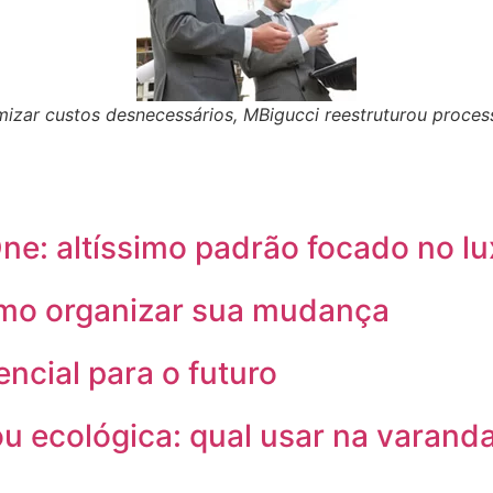
imizar custos desnecessários, MBigucci reestruturou proc
e: altíssimo padrão focado no lux
omo organizar sua mudança
encial para o futuro
ou ecológica: qual usar na varand