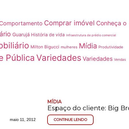
Comprar imóvel
Conheça o
Comportamento
ário
Guarujá
História de vida
Infraestrutura de prédio comercial
biliário
Mídia
Milton Bigucci
mulheres
Produtividade
e Pública
Variedades
Variedades
Vendas
MÍDIA
Espaço do cliente: Big Br
maio 11, 2012
CONTINUE LENDO