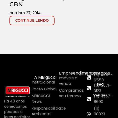
CBN
outubro 27, 2014
CONTINUE LENDO
Empreendimentos
Contatos
(11) 5067-
A MBigucci
Imóveis a
6550
Institucional
venda
SAC
(11) 5071-
Pacto Global
Compramos
3123
Vendas
MBIGUCCI
seu terreno
(11) 4367-
Há 40 anos
News
8600
conectamos
Responsabilidade
(11)
pessoas a
Ambiental
98823-
lares perfeitos,