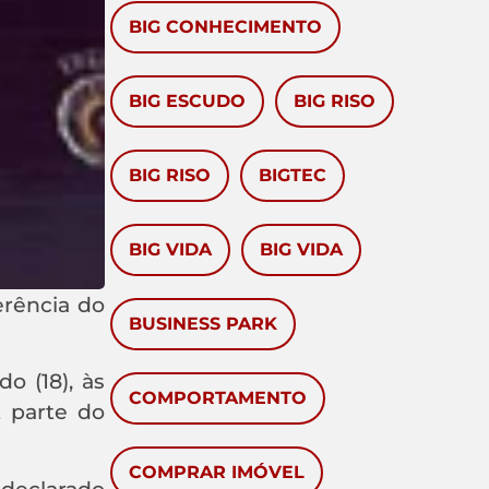
BIG CONHECIMENTO
BIG ESCUDO
BIG RISO
BIG RISO
BIGTEC
BIG VIDA
BIG VIDA
erência do
BUSINESS PARK
o (18), às
COMPORTAMENTO
 parte do
COMPRAR IMÓVEL
 declarado