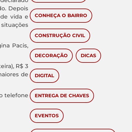
do. Depois
CONHEÇA O BAIRRO
de vida e
situações
CONSTRUÇÃO CIVIL
ina Pacis,
DECORAÇÃO
DICAS
ira), R$ 3
maiores de
DIGITAL
o telefone
ENTREGA DE CHAVES
EVENTOS