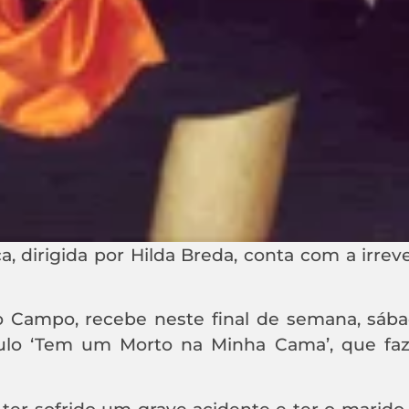
, dirigida por Hilda Breda, conta com a irrev
 Campo, recebe neste final de semana, sábad
culo ‘Tem um Morto na Minha Cama’, que faz
 ter sofrido um grave acidente e ter o marido