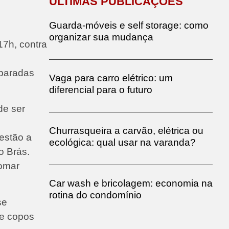
ÚLTIMAS PUBLICAÇÕES
Guarda-móveis e self storage: como
organizar sua mudança
17h, contra
eparadas
Vaga para carro elétrico: um
diferencial para o futuro
de ser
Churrasqueira a carvão, elétrica ou
estão a
ecológica: qual usar na varanda?
o Brás.
tomar
Car wash e bricolagem: economia na
rotina do condomínio
se
 e copos