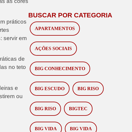
as as cores
BUSCAR POR CATEGORIA
m práticos
APARTAMENTOS
rtes
: servir em
AÇÕES SOCIAIS
ráticas de
as no teto
BIG CONHECIMENTO
eiras e
BIG ESCUDO
BIG RISO
stirem ou
BIG RISO
BIGTEC
BIG VIDA
BIG VIDA