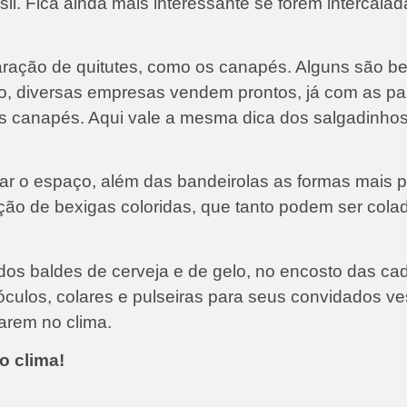
il. Fica ainda mais interessante se forem intercalad
aração de quitutes, como os canapés. Alguns são be
lho, diversas empresas vendem prontos, já com as pa
s canapés. Aqui vale a mesma dica dos salgadinhos
r o espaço, além das bandeirolas as formas mais p
ção de bexigas coloridas, que tanto podem ser colad
dos baldes de cerveja e de gelo, no encosto das cad
 óculos, colares e pulseiras para seus convidados ve
arem no clima.
o clima!