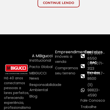
CONTINUE LENDO
Empreendimentos
Contatos
(11) 5067-
A MBigucci
Imóveis a
6550
Institucional
venda
SAC
(11) 5071-
Pacto Global
Compramos
3123
Vendas
MBIGUCCI
seu terreno
(11) 4367-
Há 40 anos
News
8600
conectamos
Responsabilidade
(11)
pessoas a
Ambiental
98823-
lares perfeitos,
4590
Blog
oferecendo
Fale Conosco
experiência,
Trabalhe
profissionalismo