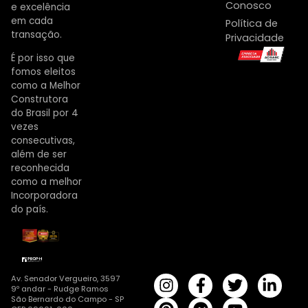
Conosco
e excelência
em cada
Política de
transação.
Privacidade
É por isso que
fomos eleitos
como a Melhor
Construtora
do Brasil por 4
vezes
consecutivas,
além de ser
reconhecida
como a melhor
Incorporadora
do país.
Av. Senador Vergueiro, 3597
9º andar - Rudge Ramos
São Bernardo do Campo - SP