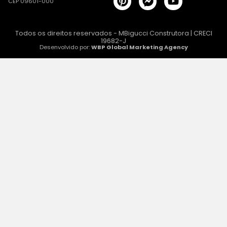
CEP 09601-000
Todos os direitos reservados - MBigucci Construtora | CRECI
19682-J
Desenvolvido por:
WBP Global Marketing Agency