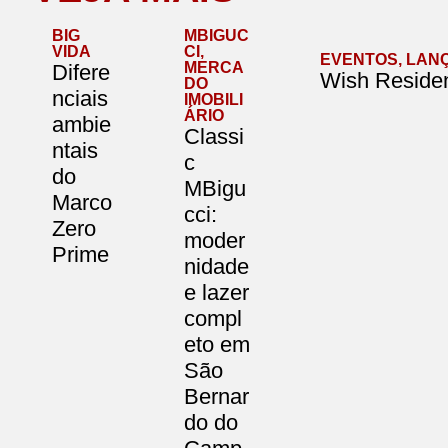
BIG
MBIGUC
VIDA
CI
,
EVENTOS
,
LAN
MERCA
Difere
Wish Residen
DO
nciais
IMOBILI
ÁRIO
ambie
Classi
ntais
c
do
MBigu
Marco
cci:
Zero
moder
Prime
nidade
e lazer
compl
eto em
São
Bernar
do do