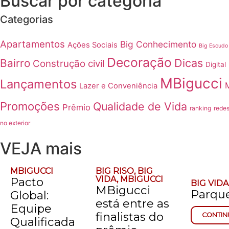
Buscar por categoria
Categorias
Apartamentos
Big Conhecimento
Ações Sociais
Big Escudo
Decoração
Dicas
Bairro
Construção civil
Digital
MBigucci
Lançamentos
Lazer e Conveniência
Promoções
Qualidade de Vida
Prêmio
ranking
redes
no exterior
VEJA mais
MBIGUCCI
BIG RISO
,
BIG
VIDA
,
MBIGUCCI
Pacto
BIG VIDA
MBigucci
Parque
Global:
está entre as
Equipe
finalistas do
CONTIN
Qualificada