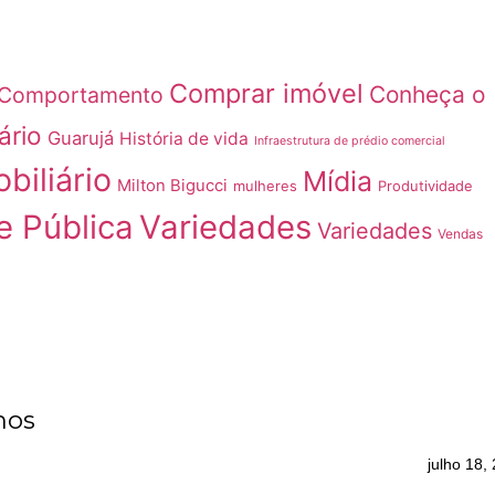
Comprar imóvel
Conheça o
Comportamento
ário
Guarujá
História de vida
Infraestrutura de prédio comercial
biliário
Mídia
Milton Bigucci
mulheres
Produtividade
e Pública
Variedades
Variedades
Vendas
mos
julho 18,