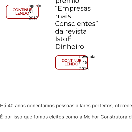
prêmio
agosto
“Empresas
CONTINUE
31,
LENDO
mais
2017
Conscientes”
da revista
IstoÉ
Dinheiro
novembr
CONTINUE
o 19,
LENDO
2015
Há 40 anos conectamos pessoas a lares perfeitos, oferece
É por isso que fomos eleitos como a Melhor Construtora d