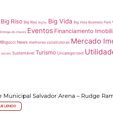
Big Vida
Big Riso
Big Riso
Big Vida
Business Park
BigTec
Eventos
Financiamento Imobili
Entrega de chaves
Mercado Imo
MBigucci News
melhores construtoras
Utilidad
Turismo
Sustentável
Uncategorized
 sociais
 Municipal Salvador Arena – Rudge Ra
UE LENDO