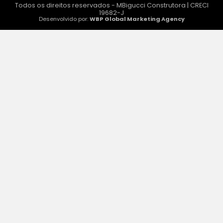
Todos os direitos reservados - MBigucci Construtora | CRECI
19682-J
Desenvolvido por:
WBP Global Marketing Agency