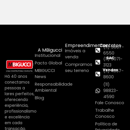
Empreendimentos
Contatos
(11) 5067-
A MBigucci
Imóveis a
6550
Institucional
venda
SAC
(11) 5071-
Pacto Global
Compramos
3123
Vendas
MBIGUCCI
seu terreno
(11) 4367-
Há 40 anos
News
8600
conectamos
Responsabilidade
(11)
pessoas a
Ambiental
98823-
lares perfeitos,
4590
Blog
oferecendo
Fale Conosco
experiência,
Trabalhe
profissionalismo
Conosco
e excelência
em cada
Política de
transação.