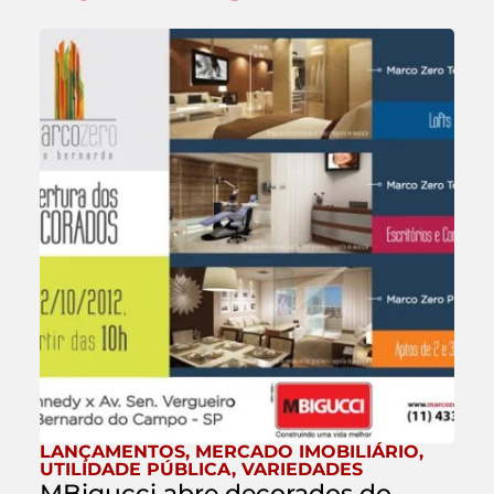
LANÇAMENTOS
,
MERCADO IMOBILIÁRIO
,
UTILIDADE PÚBLICA
,
VARIEDADES
MBigucci abre decorados do