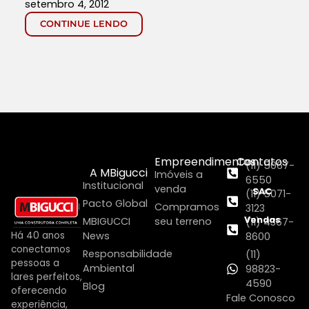
setembro 4, 2012
CONTINUE LENDO
Empreendimentos
Contatos
(11) 5067-
A MBigucci
Imóveis a
6550
Institucional
venda
SAC
(11) 5071-
Pacto Global
Compramos
3123
Vendas
MBIGUCCI
seu terreno
(11) 4367-
Há 40 anos
News
8600
conectamos
Responsabilidade
(11)
pessoas a
Ambiental
98823-
lares perfeitos,
4590
Blog
oferecendo
Fale Conosco
experiência,