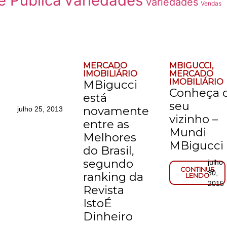
e Pública
Variedades
Variedades
Vendas
MERCADO
MBIGUCCI
,
IMOBILIÁRIO
MERCADO
IMOBILIÁRIO
MBigucci
Conheça 
está
seu
novamente
julho 25, 2013
vizinho –
entre as
Mundi
Melhores
MBigucci
do Brasil,
segundo
julho
CONTINUE
30,
ranking da
LENDO
2015
Revista
IstoÉ
Dinheiro