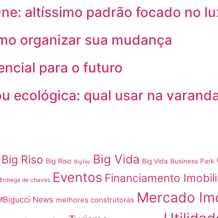
e: altíssimo padrão focado no lux
omo organizar sua mudança
encial para o futuro
ou ecológica: qual usar na varand
Big Vida
Big Riso
Big Riso
Big Vida
Business Park
BigTec
Eventos
Financiamento Imobili
Entrega de chaves
Mercado Imo
MBigucci News
melhores construtoras