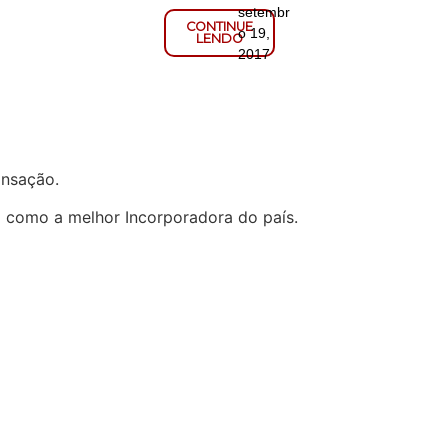
setembr
CONTINUE
o 19,
LENDO
2017
ransação.
a como a melhor Incorporadora do país.