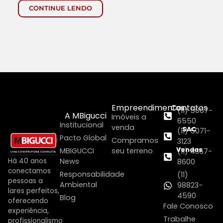
CONTINUE LENDO
Empreendimentos
Contatos
(11) 5067-
A MBigucci
Imóveis a
6550
Institucional
venda
SAC
(11) 5071-
Pacto Global
Compramos
3123
Vendas
MBIGUCCI
seu terreno
(11) 4367-
Há 40 anos
News
8600
conectamos
Responsabilidade
(11)
pessoas a
Ambiental
98823-
lares perfeitos,
4590
Blog
oferecendo
Fale Conosco
experiência,
Trabalhe
profissionalismo