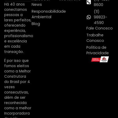
Há 40 anos
News
8600
conectamos
Responsabilidade
(11)
pessoas a
Ambiental
98823-
lares perfeitos,
4590
Blog
oferecendo
Fale Conosco
experiência,
Trabalhe
profissionalismo
Conosco
e excelência
em cada
Política de
transação.
Privacidade
É por isso que
fomos eleitos
como a Melhor
Construtora
do Brasil por 4
vezes
consecutivas,
além de ser
reconhecida
como a melhor
Incorporadora