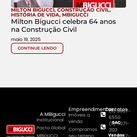
MILTON BIGUCCI
,
CONSTRUÇÃO CIVIL
,
HISTÓRIA DE VIDA
,
MBIGUCCI
Milton Bigucci celebra 64 anos
na Construção Civil
maio 19, 2025
CONTINUE LENDO
Empreendimentos
Contatos
(11) 5067-
A MBigucci
Imóveis a
6550
Institucional
venda
SAC
(11) 5071-
Pacto Global
Compramos
3123
Vendas
MBIGUCCI
seu terreno
(11) 4367-