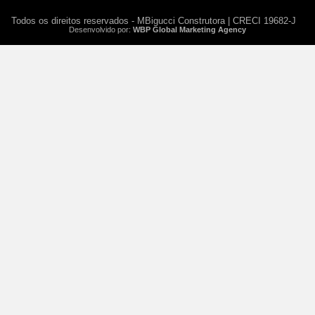
Todos os direitos reservados - MBigucci Construtora | CRECI 19682-J
Desenvolvido por:
WBP Global Marketing Agency