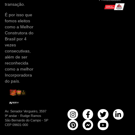
transação.
É por isso que
fomos eleitos
como a Melhor
Construtora do
Brasil por 4
vezes
consecutivas,
além de ser
reconhecida
como a melhor
Incorporadora
do país.
Av. Senador Vergueiro, 3597
9º andar - Rudge Ramos
São Bernardo do Campo - SP
CEP 09601-000