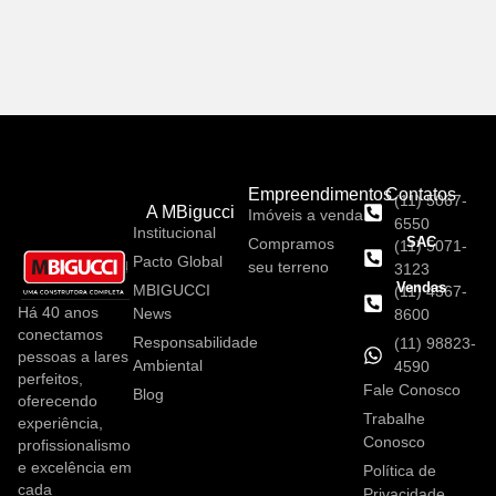
Empreendimentos
Contatos
(11) 5067-
A MBigucci
Imóveis a venda
6550
Institucional
SAC
Compramos
(11) 5071-
Pacto Global
seu terreno
3123
Vendas
MBIGUCCI
(11) 4367-
Há 40 anos
News
8600
conectamos
Responsabilidade
(11) 98823-
pessoas a lares
Ambiental
4590
perfeitos,
Fale Conosco
Blog
oferecendo
Trabalhe
experiência,
Conosco
profissionalismo
e excelência em
Política de
cada
Privacidade