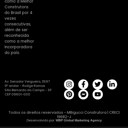
como a Melhor
Construtora
do Brasil por 4
vezes
consecutivas,
além de ser
reconhecida
como a melhor
Incorporadora
do país.
Av. Senador Vergueiro, 3597
9º andar - Rudge Ramos
São Bernardo do Campo - SP
CEP 09601-000
Todos os direitos reservados - MBigucci Construtora | CRECI
19682-J
Desenvolvido por:
WBP Global Marketing Agency