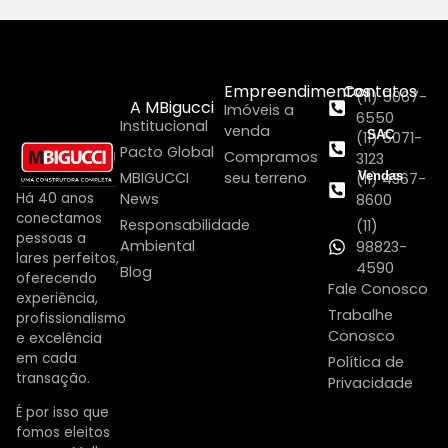
Empreendimentos
Contatos
(11) 5067-
A MBigucci
Imóveis a
6550
Institucional
venda
SAC
(11) 5071-
Pacto Global
Compramos
3123
MBIGUCCI
seu terreno
Vendas
(11) 4367-
Há 40 anos
News
8600
conectamos
Responsabilidade
(11)
pessoas a
Ambiental
98823-
lares perfeitos,
4590
Blog
oferecendo
Fale Conosco
experiência,
Trabalhe
profissionalismo
Conosco
e excelência
em cada
Política de
transação.
Privacidade
É por isso que
fomos eleitos