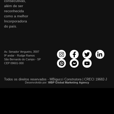
consecutivas,
além de ser
reconhecida
como a melhor
Incorporadora
do país.
Av. Senador Vergueiro, 3597
9º andar - Rudge Ramos
São Bernardo do Campo - SP
CEP 09601-000
Todos os direitos reservados - MBigucci Construtora | CRECI 19682-J
Desenvolvido por:
WBP Global Marketing Agency