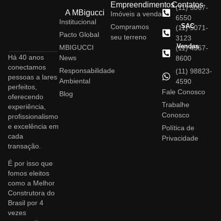
Empreendimentos
Contatos
(11) 5067-
A MBigucci
Imóveis a venda
6550
Institucional
SAC
Compramos
(11) 5071-
Pacto Global
seu terreno
3123
Vendas
MBIGUCCI
(11) 4367-
Há 40 anos
News
8600
conectamos
Responsabilidade
(11) 98823-
pessoas a lares
Ambiental
4590
perfeitos,
Fale Conosco
Blog
oferecendo
Trabalhe
experiência,
Conosco
profissionalismo
e excelência em
Política de
cada
Privacidade
transação.
É por isso que
fomos eleitos
como a Melhor
Construtora do
Brasil por 4
vezes