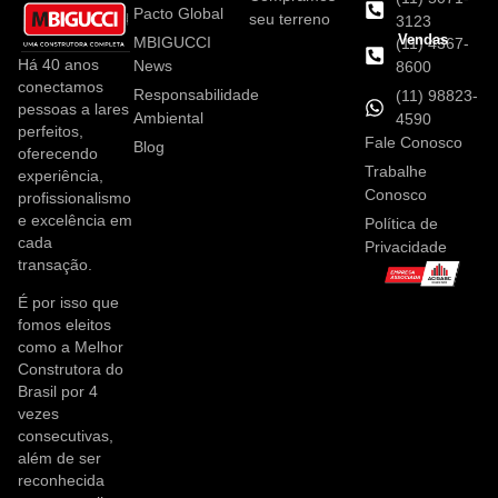
Pacto Global
seu terreno
3123
Vendas
MBIGUCCI
(11) 4367-
Há 40 anos
News
8600
conectamos
Responsabilidade
(11) 98823-
pessoas a lares
Ambiental
4590
perfeitos,
Fale Conosco
Blog
oferecendo
Trabalhe
experiência,
Conosco
profissionalismo
e excelência em
Política de
cada
Privacidade
transação.
É por isso que
fomos eleitos
como a Melhor
Construtora do
Brasil por 4
vezes
consecutivas,
além de ser
reconhecida