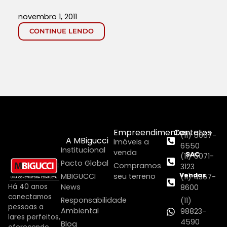
novembro 1, 2011
CONTINUE LENDO
Empreendimentos
Contatos
(11) 5067-
A MBigucci
Imóveis a
6550
Institucional
venda
SAC
(11) 5071-
Pacto Global
Compramos
3123
Vendas
MBIGUCCI
seu terreno
(11) 4367-
Há 40 anos
News
8600
conectamos
Responsabilidade
(11)
pessoas a
Ambiental
98823-
lares perfeitos,
4590
Blog