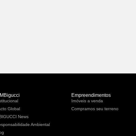
 MBigucci
Empreendimentos
stitucional
Imóveis a venda
cto Global
Compramos seu terreno
BIGUCCI News
sponsabilidade Ambiental
og