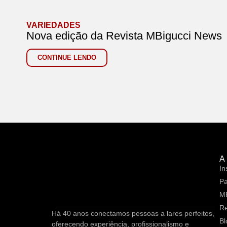
VARIEDADES
Nova edição da Revista MBigucci News
CONTINUE LENDO
A
In
Pa
M
Re
Há 40 anos conectamos pessoas a lares perfeitos,
Bl
oferecendo experiência, profissionalismo e