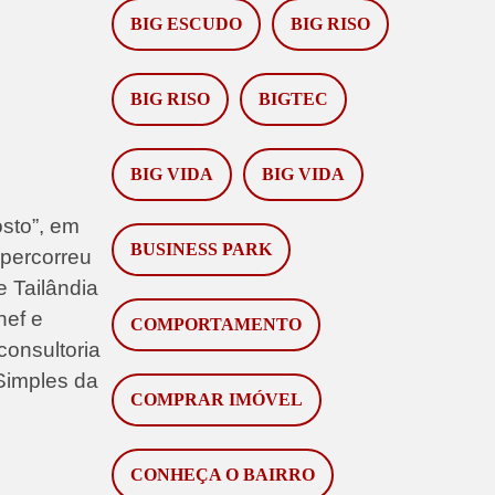
BIG ESCUDO
BIG RISO
BIG RISO
BIGTEC
BIG VIDA
BIG VIDA
osto”, em
BUSINESS PARK
percorreu
e Tailândia
hef e
COMPORTAMENTO
consultoria
Simples da
COMPRAR IMÓVEL
CONHEÇA O BAIRRO