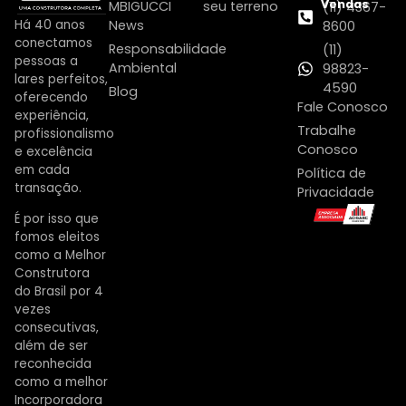
Vendas
MBIGUCCI
seu terreno
(11) 4367-
Há 40 anos
News
8600
conectamos
Responsabilidade
(11)
pessoas a
Ambiental
98823-
lares perfeitos,
4590
Blog
oferecendo
Fale Conosco
experiência,
Trabalhe
profissionalismo
Conosco
e excelência
em cada
Política de
transação.
Privacidade
É por isso que
fomos eleitos
como a Melhor
Construtora
do Brasil por 4
vezes
consecutivas,
além de ser
reconhecida
como a melhor
Incorporadora