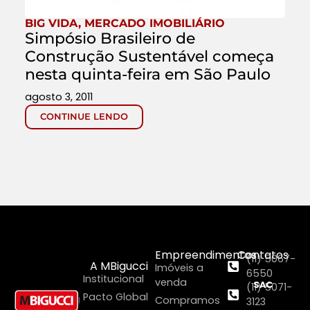
BIG VIDA
,
MERCADO IMOBILIÁRIO
Simpósio Brasileiro de
Construção Sustentável começa
nesta quinta-feira em São Paulo
agosto 3, 2011
CONTINUE LENDO
Empreendimentos
Contatos
(11) 5067-
A MBigucci
Imóveis a
6550
Institucional
venda
SAC
(11) 5071-
Pacto Global
Compramos
3123