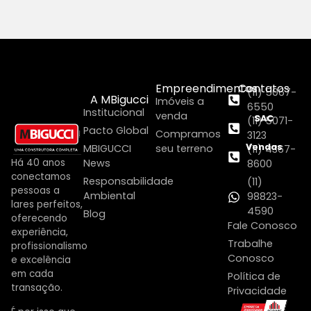
Empreendimentos
Contatos
(11) 5067-
A MBigucci
Imóveis a
6550
Institucional
venda
SAC
(11) 5071-
Pacto Global
Compramos
3123
Vendas
MBIGUCCI
seu terreno
(11) 4367-
Há 40 anos
News
8600
conectamos
Responsabilidade
(11)
pessoas a
Ambiental
98823-
lares perfeitos,
4590
Blog
oferecendo
Fale Conosco
experiência,
Trabalhe
profissionalismo
Conosco
e excelência
em cada
Política de
transação.
Privacidade