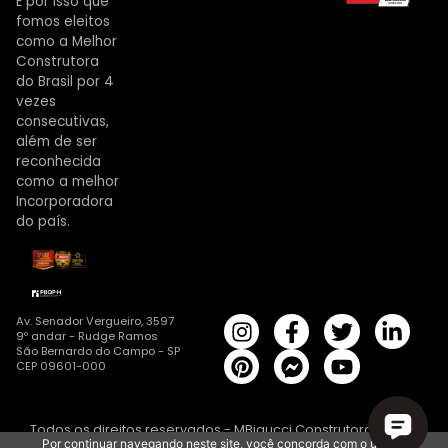
É por isso que
fomos eleitos
como a Melhor
Construtora
do Brasil por 4
vezes
consecutivas,
além de ser
reconhecida
como a melhor
Incorporadora
do país.
Av. Senador Vergueiro, 3597
9º andar - Rudge Ramos
São Bernardo do Campo - SP
CEP 09601-000
Todos os direitos reservados - MBigucci Construtora | CRECI
Por continuar navegando neste site, você concorda com o uso de
19682-J