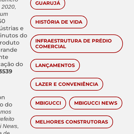
GUARUJÁ
e 2020,
 um
50
HISTÓRIA DE VIDA
strias e
minutos do
INFRAESTRUTURA DE PRÉDIO
produto
COMERCIAL
grande
nte
ocação do
LANÇAMENTOS
3539
LAZER E CONVENIÊNCIA
on
MBIGUCCI
MBIGUCCI NEWS
no do
camos
efeito
MELHORES CONSTRUTORAS
ci News,
a de