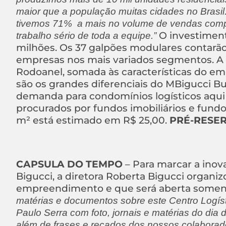
maior que a população muitas cidades no Brasil.
tivemos 71% a mais no volume de vendas comp
O investimen
trabalho sério de toda a equipe.”
milhões. Os 37 galpões modulares contarão
empresas nos mais variados segmentos. A e
Rodoanel, somada às características do e
são os grandes diferenciais do MBigucci B
demanda para condomínios logísticos aqu
procurados por fundos imobiliários e fundos
m² está estimado em R$ 25,00.
PRÉ-RESERV
CAPSULA DO TEMPO
– Para marcar a inova
Bigucci, a diretora Roberta Bigucci organ
empreendimento e que será aberta some
matérias e documentos sobre este Centro Logíst
Paulo Serra com foto, jornais e matérias do dia 
além de frases e recados dos nossos colaborado