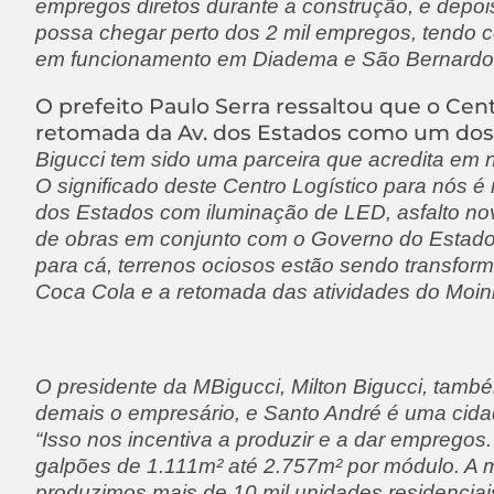
empregos diretos durante a construção, e depoi
possa chegar perto dos 2 mil empregos, tendo c
em funcionamento em Diadema e São Bernardo
O prefeito Paulo Serra ressaltou que o Ce
retomada da Av. dos Estados como um dos p
Bigucci tem sido uma parceira que acredita em n
O significado deste Centro Logístico para nós é
dos Estados com iluminação de LED, asfalto n
de obras em conjunto com o Governo do Estado.
para cá, terrenos ociosos estão sendo transfor
Coca Cola e a retomada das atividades do Moin
O presidente da MBigucci, Milton Bigucci, tamb
demais o empresário, e Santo André é uma cida
“Isso nos incentiva a produzir e a dar empregos
galpões de 1.111m² até 2.757m² por módulo. A 
produzimos mais de 10 mil unidades residenci