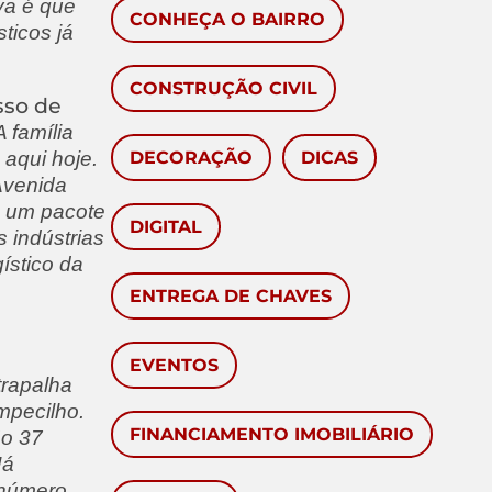
va é que
CONHEÇA O BAIRRO
ticos já
CONSTRUÇÃO CIVIL
sso de
 família
 aqui hoje.
DECORAÇÃO
DICAS
Avenida
, um pacote
DIGITAL
 indústrias
ístico da
ENTREGA DE CHAVES
EVENTOS
trapalha
mpecilho.
FINANCIAMENTO IMOBILIÁRIO
ão 37
Já
 número