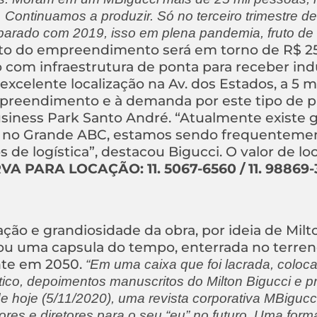
 Continuamos a produzir. Só no terceiro trimestre d
arado com 2019, isso em plena pandemia, fruto de
to do empreendimento será em torno de R$ 2
 com infraestrutura de ponta para receber indú
xcelente localização na Av. dos Estados, a 5 
mpreendimento e à demanda por este tipo de 
usiness Park Santo André. “Atualmente existe 
i no Grande ABC, estamos sendo frequenteme
 de logística”, destacou Bigucci. O valor de l
A PARA LOCAÇÃO: 11. 5067-6560 / 11. 98869-
ção e grandiosidade da obra, por ideia de Milt
izou uma capsula do tempo, enterrada no terre
nte em 2050.
“Em uma caixa que foi lacrada, colo
ico, depoimentos manuscritos do Milton Bigucci e pr
de hoje (5/11/2020), uma revista corporativa MBiguc
res e diretores para o seu “eu” no futuro. Uma form