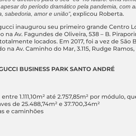
ue apesar do período dramático pela pandemia, com 
, explicou Roberta.
, sabedoria, amor e união”
gucci inaugurou seu primeiro grande Centro Lo
 na Av. Fagundes de Oliveira, 538 – B. Pirapor
otalmente locados. Em 2017, foi a vez de São 
do na Av. Caminho do Mar, 3.115, Rudge Ramos,
IGUCCI BUSINESS PARK SANTO ANDRÉ
tre 1.111,10m² até 2.757,85m² por módulo, qu
ves de 25.488,74m² e 37.700,34m²
tas e caminhões