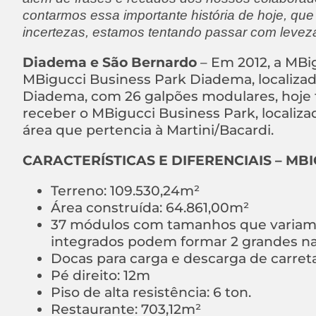
contarmos essa importante história de hoje, q
incertezas, estamos tentando passar com leveza
Diadema e São Bernardo
– Em 2012, a MBi
MBigucci Business Park Diadema, localizado
Diadema, com 26 galpões modulares, hoje t
receber o MBigucci Business Park, localiza
área que pertencia à Martini/Bacardi.
CARACTERÍSTICAS E DIFERENCIAIS – MB
Terreno: 109.530,24m²
Área construída: 64.861,00m²
37 módulos com tamanhos que variam en
integrados podem formar 2 grandes na
Docas para carga e descarga de carre
Pé direito: 12m
Piso de alta resistência: 6 ton.
Restaurante: 703,12m²