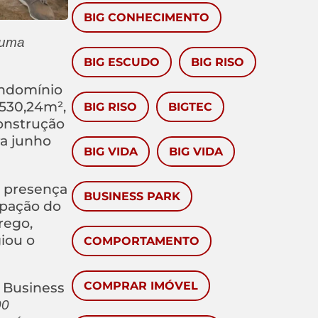
BIG CONHECIMENTO
 uma
BIG ESCUDO
BIG RISO
ondomínio
.530,24m²,
BIG RISO
BIGTEC
construção
ra junho
BIG VIDA
BIG VIDA
a presença
BUSINESS PARK
ipação do
rego,
iou o
COMPORTAMENTO
i Business
COMPRAR IMÓVEL
00