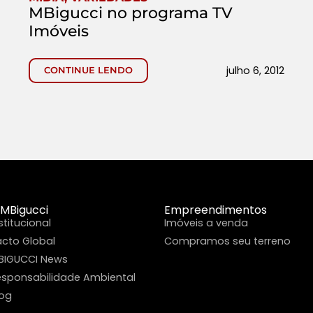
MBigucci no programa TV
Imóveis
julho 6, 2012
CONTINUE LENDO
 MBigucci
Empreendimentos
stitucional
Imóveis a venda
acto Global
Compramos seu terreno
BIGUCCI News
esponsabilidade Ambiental
log