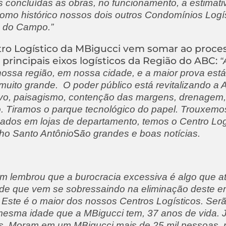
s concluídas as obras, no funcionamento, a estimati
omo histórico nossos dois outros Condomínios Logís
 do Campo.”
ntro Logístico da MBigucci vem somar ao proce
rincipais eixos logísticos da Região do ABC:
“A
ossa região, em nossa cidade, e a maior prova está
 muito grande. O poder público está revitalizando a 
ovo, paisagismo, contenção das margens, drenagem
 Tiramos o parque tecnológico do papel. Trouxemos
mados em lojas de departamento, temos o Centro Log
S
ho Santo Antônio
ão grandes e boas notícias.
ém lembrou que a burocracia excessiva é algo que a
de que vem se sobressaindo na eliminação deste e
. Este é o maior dos nossos Centros Logísticos. Ser
mesma idade que a MBigucci tem, 37 anos de vida. 
ais. Moram em um MBigucci mais de 25 mil pessoas,