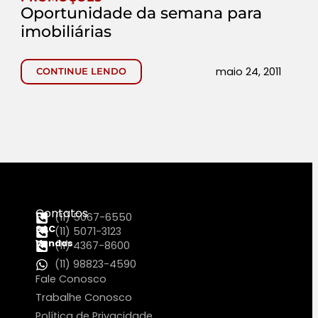
Oportunidade da semana para
imobiliárias
maio 24, 2011
CONTINUE LENDO
Contatos
(11) 5067-6550
SAC
(11) 5071-3123
Vendas
(11) 4367-8600
(11) 98823-4590
Fale Conosco
Trabalhe Conosco
Política de Privacidade