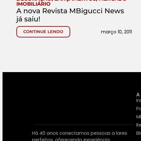
IMOBILIÁRIO
A nova Revista MBigucci News
já saiu!
março 10, 2011
CONTINUE LENDO
A
In
P
M
R
Há 40 anos conectamos pessoas a lares
B
perfeitos, oferecendo experiência,