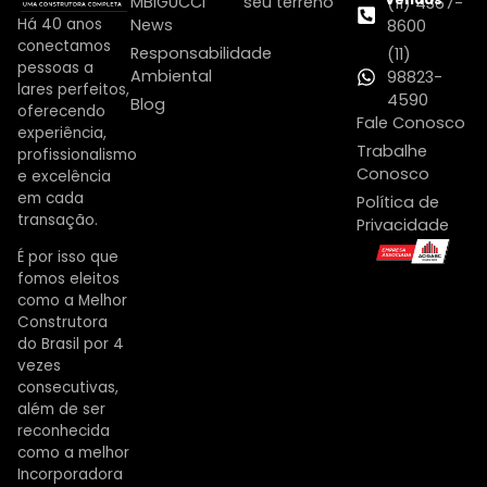
MBIGUCCI
seu terreno
(11) 4367-
Há 40 anos
News
8600
conectamos
Responsabilidade
(11)
pessoas a
Ambiental
98823-
lares perfeitos,
4590
Blog
oferecendo
Fale Conosco
experiência,
Trabalhe
profissionalismo
Conosco
e excelência
em cada
Política de
transação.
Privacidade
É por isso que
fomos eleitos
como a Melhor
Construtora
do Brasil por 4
vezes
consecutivas,
além de ser
reconhecida
como a melhor
Incorporadora