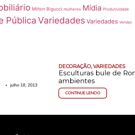
biliário
Mídia
Milton Bigucci
mulheres
Produtividade
e Pública
Variedades
Variedades
Vendas
DECORAÇÃO
,
VARIEDADES
Esculturas bule de Ro
ambientes
julho 18, 2013
CONTINUE LENDO