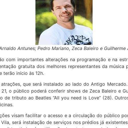
naldo Antunes; Pedro Mariano, Zeca Baleiro e Guilherme 
ão com importantes alterações na programação e na estru
esentação gratuita dos melhores representantes da música p
terão início às 12h.
s atrações, que será instalado ao lado do Antigo Mercad
 21, o público poderá conferir shows de Zeca Baleiro e G
lo de tributo ao Beatles “All you need is Love” (28). Out
icinas.
es visam facilitar o acesso e a circulação do público por
Vila, será instalação de serviços nos prédios já existente