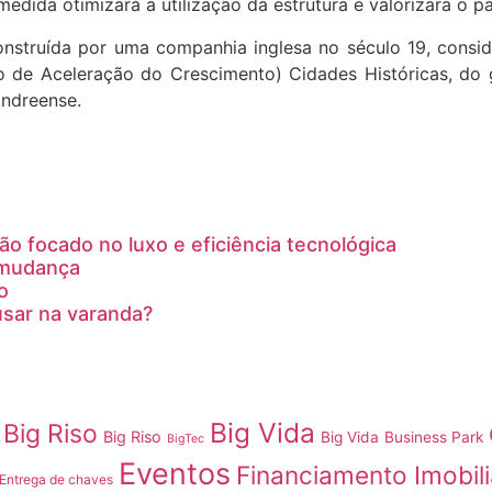
dida otimizará a utilização da estrutura e valorizará o pa
onstruída por uma companhia inglesa no século 19, consid
de Aceleração do Crescimento) Cidades Históricas, do go
Andreense.
o focado no luxo e eficiência tecnológica
 mudança
o
 usar na varanda?
Big Vida
Big Riso
Big Riso
Big Vida
Business Park
BigTec
Eventos
Financiamento Imobili
Entrega de chaves