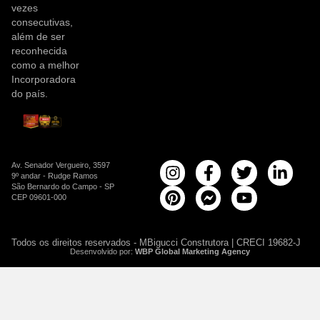
vezes
consecutivas,
além de ser
reconhecida
como a melhor
Incorporadora
do país.
Av. Senador Vergueiro, 3597
9º andar - Rudge Ramos
São Bernardo do Campo - SP
CEP 09601-000
Todos os direitos reservados - MBigucci Construtora | CRECI 19682-J
Desenvolvido por:
WBP Global Marketing Agency