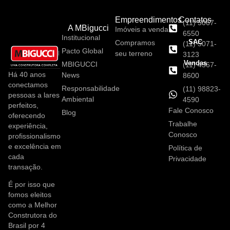
Empreendimentos
Contatos
(11) 5067-
A MBigucci
Imóveis a venda
6550
Institucional
SAC
Compramos
(11) 5071-
Pacto Global
seu terreno
3123
Vendas
MBIGUCCI
(11) 4367-
Há 40 anos
News
8600
conectamos
Responsabilidade
(11) 98823-
pessoas a lares
Ambiental
4590
perfeitos,
Fale Conosco
Blog
oferecendo
Trabalhe
experiência,
Conosco
profissionalismo
e excelência em
Política de
cada
Privacidade
transação.
É por isso que
fomos eleitos
como a Melhor
Construtora do
Brasil por 4