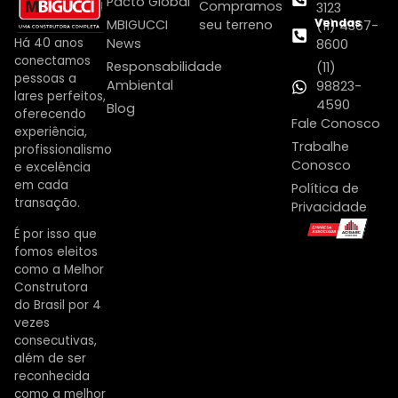
Pacto Global
Compramos
3123
Vendas
MBIGUCCI
seu terreno
(11) 4367-
Há 40 anos
News
8600
conectamos
Responsabilidade
(11)
pessoas a
Ambiental
98823-
lares perfeitos,
4590
Blog
oferecendo
Fale Conosco
experiência,
Trabalhe
profissionalismo
Conosco
e excelência
em cada
Política de
transação.
Privacidade
É por isso que
fomos eleitos
como a Melhor
Construtora
do Brasil por 4
vezes
consecutivas,
além de ser
reconhecida
como a melhor