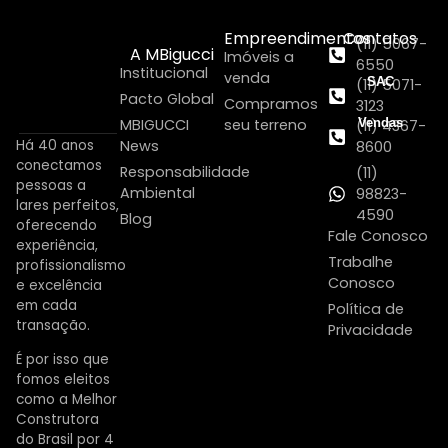
Empreendimentos
Contatos
(11) 5067-
A MBigucci
Imóveis a
6550
Institucional
venda
SAC
(11) 5071-
Pacto Global
Compramos
3123
MBIGUCCI
seu terreno
Vendas
(11) 4367-
Há 40 anos
News
8600
conectamos
Responsabilidade
(11)
pessoas a
Ambiental
98823-
lares perfeitos,
4590
Blog
oferecendo
Fale Conosco
experiência,
Trabalhe
profissionalismo
Conosco
e excelência
em cada
Política de
transação.
Privacidade
É por isso que
fomos eleitos
como a Melhor
Construtora
do Brasil por 4