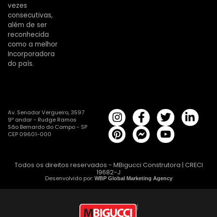
vezes
consecutivas,
além de ser
reconhecida
como a melhor
Incorporadora
do país.
Av. Senador Vergueiro, 3597
9º andar - Rudge Ramos
São Bernardo do Campo - SP
CEP 09601-000
Todos os direitos reservados - MBigucci Construtora | CRECI
19682-J
Desenvolvido por:
WBP Global Marketing Agency