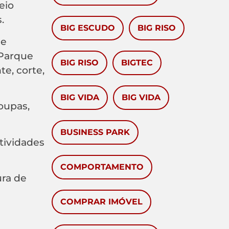
eio
.
BIG ESCUDO
BIG RISO
de
 Parque
BIG RISO
BIGTEC
e, corte,
BIG VIDA
BIG VIDA
oupas,
BUSINESS PARK
atividades
COMPORTAMENTO
ura de
COMPRAR IMÓVEL