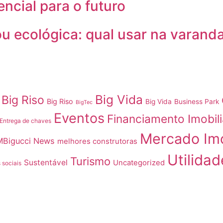
encial para o futuro
ou ecológica: qual usar na varand
Big Vida
Big Riso
Big Riso
Big Vida
Business Park
BigTec
Eventos
Financiamento Imobili
Entrega de chaves
Mercado Imo
MBigucci News
melhores construtoras
Utilidad
Turismo
Sustentável
Uncategorized
 sociais