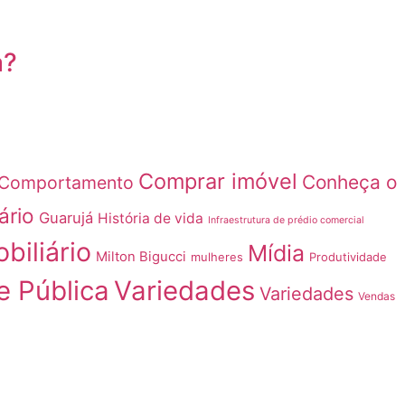
a?
Comprar imóvel
Conheça o
Comportamento
ário
Guarujá
História de vida
Infraestrutura de prédio comercial
biliário
Mídia
Milton Bigucci
mulheres
Produtividade
e Pública
Variedades
Variedades
Vendas