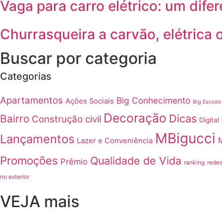
Vaga para carro elétrico: um difer
Churrasqueira a carvão, elétrica 
Buscar por categoria
Categorias
Apartamentos
Big Conhecimento
Ações Sociais
Big Escudo
Decoração
Dicas
Bairro
Construção civil
Digital
MBigucci
Lançamentos
Lazer e Conveniência
Promoções
Qualidade de Vida
Prêmio
ranking
redes
no exterior
VEJA mais