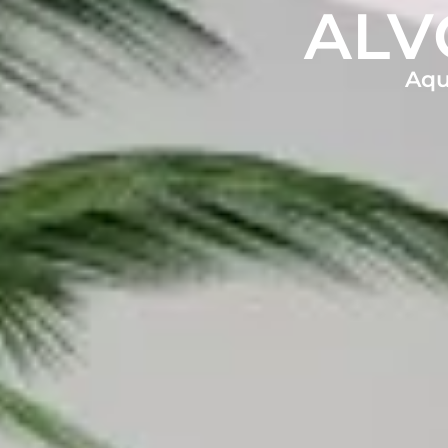
ALV
Aqu