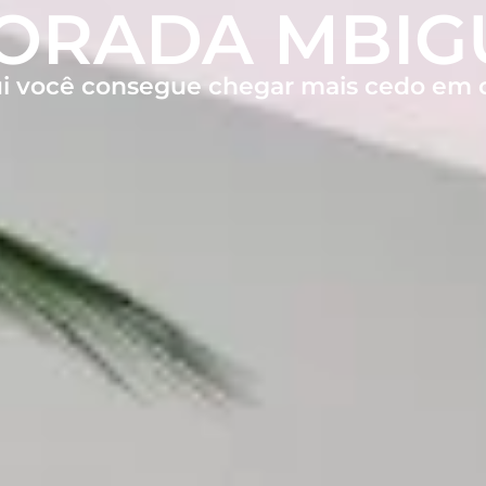
ORADA MBIG
i você consegue chegar mais cedo em 