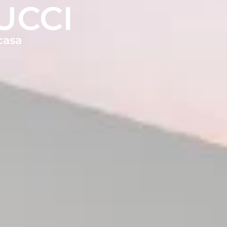
UCCI
casa