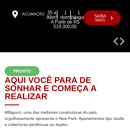
35 a
1
1
ACLIMAÇÃO
SAIBA
99m²
dorm(s)
vaga(s)
MAIS
A Partir de R$
519.300,00
PRONTO
AQUI VOCÊ PARA DE
SONHAR E COMEÇA A
REALIZAR
MBigucci, uma das melhores construtoras do país,
orgulhosamente apresenta o New Park: Apartamentos tipo studio
e coberturas penthouse ou duplex.