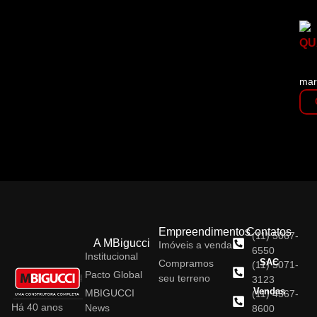
QU
Pa
mar
Empreendimentos
Contatos
(11) 5067-
A MBigucci
Imóveis a venda
6550
Institucional
SAC
Compramos
(11) 5071-
Pacto Global
seu terreno
3123
Vendas
MBIGUCCI
(11) 4367-
Há 40 anos
News
8600