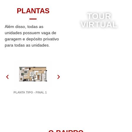
PLANTAS
TOUR
VIRTUAL
Além disso, todas as
unidades possuem vaga de
garagem e depósito privativo
para todas as unidades.
PLANTA COBERTURA
PENTHOUSE
PLANTA TIPO - FINAL 1
PLANTA COBERTURA
P
DUPLEX