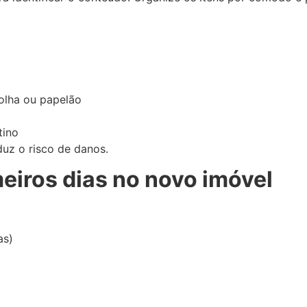
olha ou papelão
tino
duz o risco de danos.
meiros dias no novo imóvel
as)