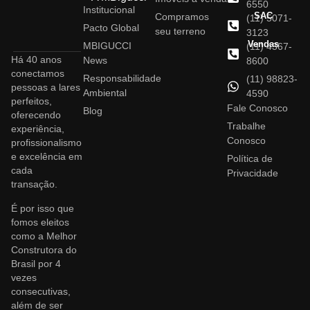
6550
Institucional
SAC
Compramos
(11) 5071-
Pacto Global
seu terreno
3123
Vendas
MBIGUCCI
(11) 4367-
Há 40 anos
News
8600
conectamos
Responsabilidade
(11) 98823-
pessoas a lares
Ambiental
4590
perfeitos,
Fale Conosco
Blog
oferecendo
Trabalhe
experiência,
Conosco
profissionalismo
e excelência em
Política de
cada
Privacidade
transação.
É por isso que
fomos eleitos
como a Melhor
Construtora do
Brasil por 4
vezes
consecutivas,
além de ser