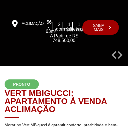
56
ACLIMAÇÃO
2
1
1
SAIBA
a
dorm(s)
suíte(s)
vaga(s)
MAIS
63m²
A Partir de R$
748.500,00
PRONTO
VERT MBIGUCCI:
APARTAMENTO À VENDA
ACLIMAÇÃO
Morar no Vert MBigucci é garantir conforto, praticidade e bem-