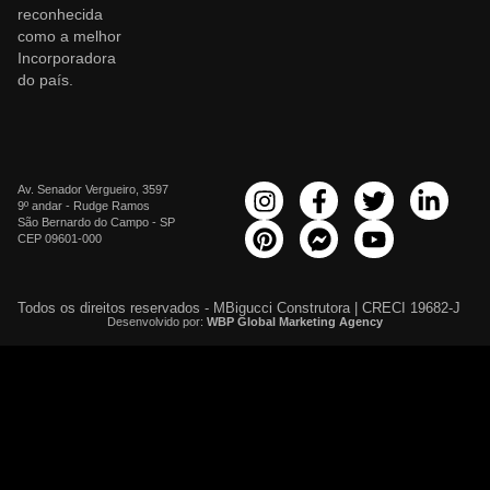
reconhecida
como a melhor
Incorporadora
do país.
Av. Senador Vergueiro, 3597
9º andar - Rudge Ramos
São Bernardo do Campo - SP
CEP 09601-000
Todos os direitos reservados - MBigucci Construtora | CRECI 19682-J
Desenvolvido por:
WBP Global Marketing Agency