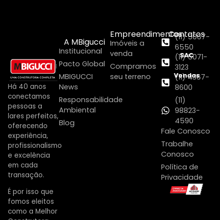
Empreendimentos
Contatos
(11) 5067-
A MBigucci
Imóveis a
6550
Institucional
venda
SAC
(11) 5071-
Pacto Global
Compramos
3123
Vendas
MBIGUCCI
seu terreno
(11) 4367-
Há 40 anos
News
8600
conectamos
Responsabilidade
(11)
pessoas a
Ambiental
98823-
lares perfeitos,
4590
Blog
oferecendo
Fale Conosco
experiência,
Trabalhe
profissionalismo
Conosco
e excelência
em cada
Política de
transação.
Privacidade
É por isso que
fomos eleitos
como a Melhor